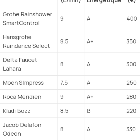
(L/min)
Énergétique
(€)
Grohe Rainshower
9
A
400
SmartControl
Hansgrohe
8.5
A+
350
Raindance Select
Delta Faucet
8
A
300
Lahara
Moen SImpress
7.5
A
250
Roca Meridien
9
A+
280
Kludi Bozz
8.5
B
220
Jacob Delafon
8
A
330
Odeon