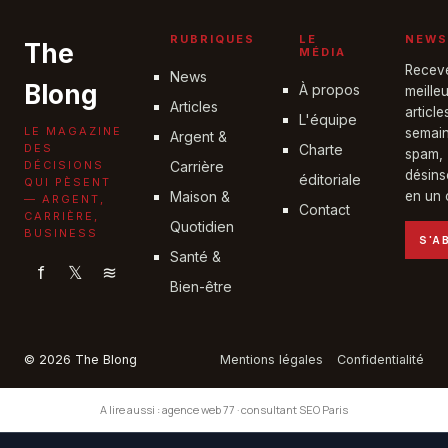
19 juin 2026
RUBRIQUES
LE
NEWS
The
MÉDIA
Recev
News
Blong
À propos
meille
Articles
articl
L'équipe
LE MAGAZINE
semain
Argent &
DES
Charte
spam,
DÉCISIONS
Carrière
désins
éditoriale
QUI PÈSENT
Maison &
en un c
— ARGENT,
Contact
CARRIÈRE,
Quotidien
BUSINESS
S'A
Santé &
f
𝕏
≋
Bien-être
© 2026 The Blong
Mentions légales
Confidentialité
A lire aussi :
agence web 77
·
consultant SEO Paris