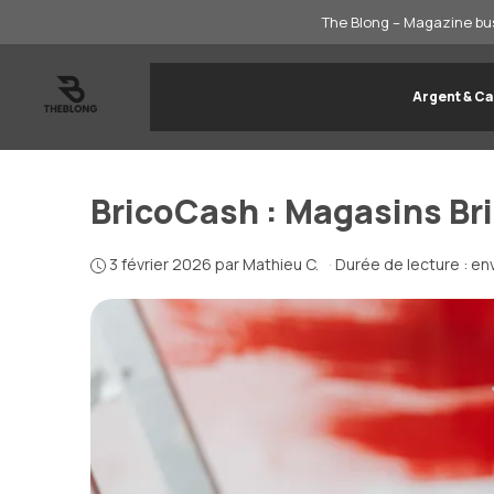
Aller
The Blong – Magazine bus
au
contenu
Argent & Ca
BricoCash : Magasins Br
3 février 2026
par
Mathieu C.
·
Durée de lecture : en