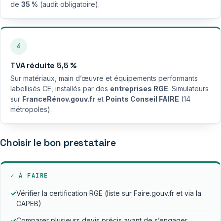
de
35 %
(audit obligatoire).
4
TVA réduite 5,5 %
Sur matériaux, main d’œuvre et équipements performants
labellisés CE, installés par des
entreprises RGE
. Simulateurs
sur
FranceRénov.gouv.fr
et
Points Conseil FAIRE
(14
métropoles).
Choisir le bon prestataire
✓ À FAIRE
✓
Vérifier la certification RGE (liste sur Faire.gouv.fr et via la
CAPEB)
✓
Comparer plusieurs devis précis avant de s’engager