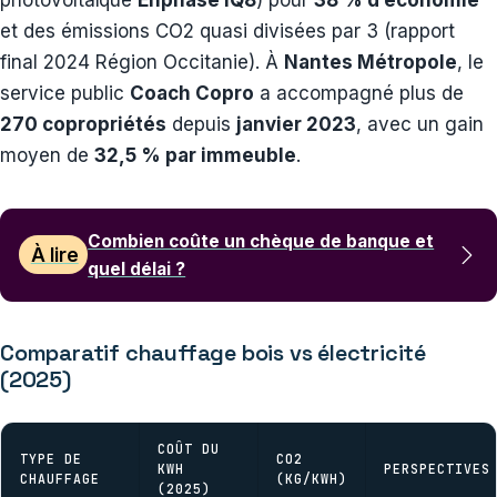
et des émissions CO2 quasi divisées par 3 (rapport
final 2024 Région Occitanie). À
Nantes Métropole
, le
service public
Coach Copro
a accompagné plus de
270 copropriétés
depuis
janvier 2023
, avec un gain
moyen de
32,5 % par immeuble
.
Combien coûte un chèque de banque et
À lire
quel délai ?
Comparatif chauffage bois vs électricité
(2025)
COÛT DU
TYPE DE
CO2
KWH
PERSPECTIVES
CHAUFFAGE
(KG/KWH)
(2025)