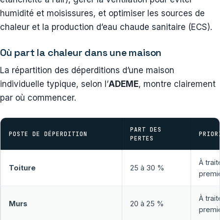
humidité et moisissures, et optimiser les sources de
chaleur et la production d’eau chaude sanitaire (ECS).
Où part la chaleur dans une maison
La répartition des déperditions d’une maison
individuelle typique, selon l’
ADEME
, montre clairement
par où commencer.
PART DES
POSTE DE DÉPERDITION
PRIOR
PERTES
À trai
Toiture
25 à 30 %
premi
À trai
Murs
20 à 25 %
premi