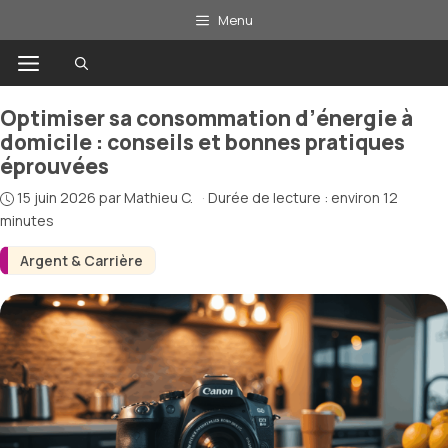
Aller
Menu
au
Menu
contenu
Optimiser sa consommation d’énergie à
domicile : conseils et bonnes pratiques
éprouvées
15 juin 2026
par
Mathieu C.
·
Durée de lecture : environ 12
minutes
Argent & Carrière