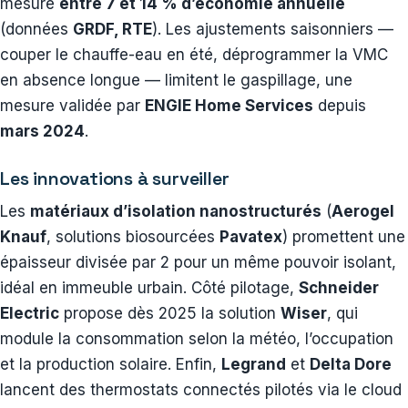
mesuré
entre 7 et 14 % d’économie annuelle
(données
GRDF, RTE
). Les ajustements saisonniers —
couper le chauffe-eau en été, déprogrammer la VMC
en absence longue — limitent le gaspillage, une
mesure validée par
ENGIE Home Services
depuis
mars 2024
.
Les innovations à surveiller
Les
matériaux d’isolation nanostructurés
(
Aerogel
Knauf
, solutions biosourcées
Pavatex
) promettent une
épaisseur divisée par 2 pour un même pouvoir isolant,
idéal en immeuble urbain. Côté pilotage,
Schneider
Electric
propose dès 2025 la solution
Wiser
, qui
module la consommation selon la météo, l’occupation
et la production solaire. Enfin,
Legrand
et
Delta Dore
lancent des thermostats connectés pilotés via le cloud