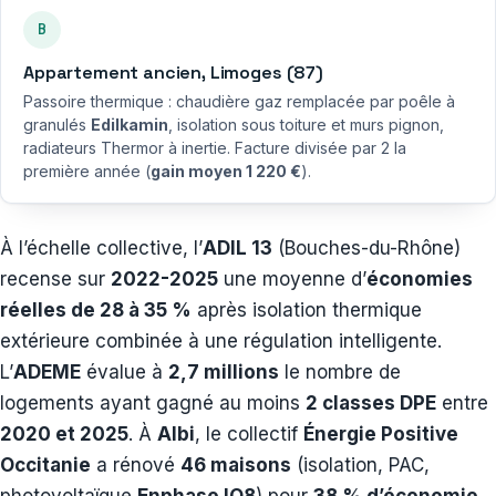
B
Appartement ancien, Limoges (87)
Passoire thermique : chaudière gaz remplacée par poêle à
granulés
Edilkamin
, isolation sous toiture et murs pignon,
radiateurs Thermor à inertie. Facture divisée par 2 la
première année (
gain moyen 1 220 €
).
À l’échelle collective, l’
ADIL 13
(Bouches-du-Rhône)
recense sur
2022-2025
une moyenne d’
économies
réelles de 28 à 35 %
après isolation thermique
extérieure combinée à une régulation intelligente.
L’
ADEME
évalue à
2,7 millions
le nombre de
logements ayant gagné au moins
2 classes DPE
entre
2020 et 2025
. À
Albi
, le collectif
Énergie Positive
Occitanie
a rénové
46 maisons
(isolation, PAC,
photovoltaïque
Enphase IQ8
) pour
38 % d’économie