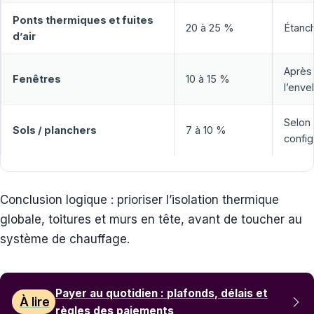
Ponts thermiques et fuites
20 à 25 %
Étanché
d’air
Après
Fenêtres
10 à 15 %
l’env
Selon
Sols / planchers
7 à 10 %
config
Conclusion logique : prioriser l’isolation thermique
globale, toitures et murs en tête, avant de toucher au
système de chauffage.
Payer au quotidien : plafonds, délais et
À lire
règles des paiements