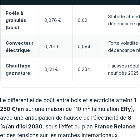
Poêle à
Stabilité attend
granulés
0,076 €
0,02
dépendance gé
(bois)
Convecteur
Forte volatilité 
0,201 €
0,084
électrique
dépendance r
Chauffage
Hausses réguli
0,121 €
0,234
gaz naturel
neuf dès 2025
Le différentiel de coût entre bois et électricité atteint
1
250 €/an
sur une maison de 110 m² (simulation
Effy
),
avec une anticipation de hausse de l’électricité de
8
%/an d’ici 2030
, sous l’effet du plan
France Relance
et des tensions sur les marchés internationaux.