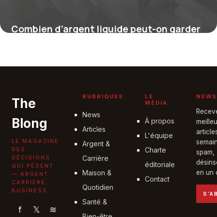
Combien d’argent liquide peut-on garder
chez soi ?
16 juillet 2026
RUBRIQUES
LE
NEWS
The
MÉDIA
Recev
News
Blong
À propos
meille
Articles
articl
L'équipe
LE MAGAZINE
semain
Argent &
DES
Charte
spam,
DÉCISIONS
Carrière
désins
éditoriale
QUI PÈSENT
Maison &
en un c
— ARGENT,
Contact
CARRIÈRE,
Quotidien
BUSINESS
S'A
Santé &
f
𝕏
≋
Bien-être