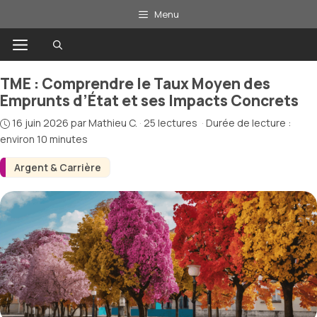
Aller
Menu
au
Menu
contenu
TME : Comprendre le Taux Moyen des
Emprunts d’État et ses Impacts Concrets
16 juin 2026
par
Mathieu C.
·
25 lectures
·
Durée de lecture :
environ 10 minutes
Argent & Carrière