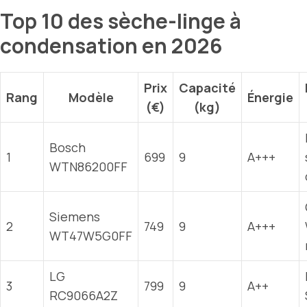
Top 10 des sèche-linge à
condensation en 2026
Prix
Capacité
Rang
Modèle
Énergie
(€)
(kg)
Bosch
1
699
9
A+++
WTN86200FF
Siemens
2
749
9
A+++
WT47W5G0FF
LG
3
799
9
A++
RC9066A2Z