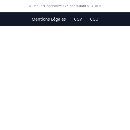
A lire aussi :
agence web 77
·
consultant SEO Paris
Mentions Légales
·
CGV
·
CGU