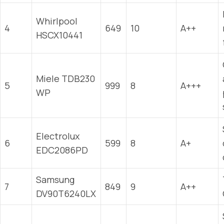
Whirlpool
4
649
10
A++
HSCX10441
Miele TDB230
5
999
8
A+++
WP
Electrolux
6
599
8
A+
EDC2086PD
Samsung
7
849
9
A++
DV90T6240LX