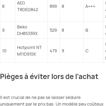
AEG
8
899
8
A+++
T8DEG842
Beko
9
529
8
B
DH8533RX
Hotpoint NT
10
479
9
C
M11D91SK
Pièges à éviter lors de l’achat
Il est crucial de ne pas se laisser séduire
uniquement par le prix bas. Un modèle peu coûteux