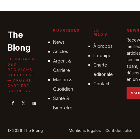
19 juin 2026
RUBRIQUES
LE
NEWS
The
MÉDIA
Recev
News
Blong
À propos
meille
Articles
articl
L'équipe
LE MAGAZINE
semain
Argent &
DES
Charte
spam,
DÉCISIONS
Carrière
désins
éditoriale
QUI PÈSENT
Maison &
en un c
— ARGENT,
Contact
CARRIÈRE,
Quotidien
BUSINESS
S'A
Santé &
f
𝕏
≋
Bien-être
© 2026 The Blong
Mentions légales
Confidentialité